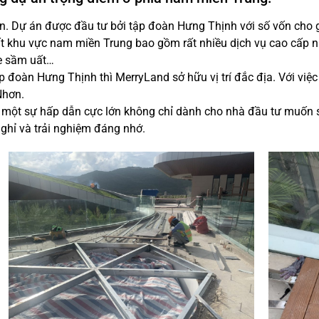
ơn.
Dự án được đầu tư bởi tập đoàn Hưng Thịnh với số vốn cho g
ất khu vực nam miền Trung bao gồm rất nhiều dịch vụ cao cấp như
se sầm uất…
 đoàn Hưng Thịnh thì MerryLand sở hữu vị trí đắc địa. Với việc s
Nhơn.
d một sự hấp dẫn cực lớn không chỉ dành cho nhà đầu tư muốn s
ghỉ và trải nghiệm đáng nhớ.