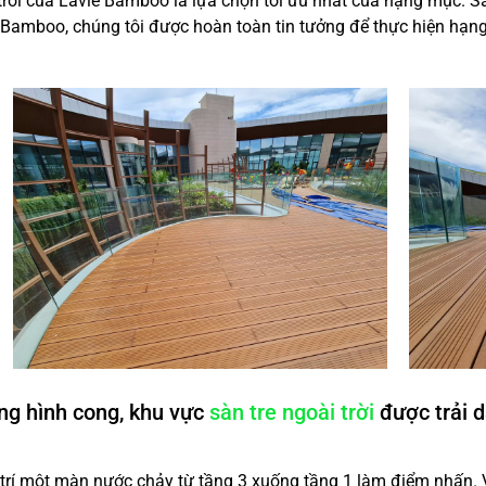
 trời của Lavie Bamboo là lựa chọn tối ưu nhất của hạng mục. S
e Bamboo, chúng tôi được hoàn toàn tin tưởng để thực hiện hạn
ạng hình cong, khu vực
sàn tre ngoài trời
được trải d
trí một màn nước chảy từ tầng 3 xuống tầng 1 làm điểm nhấn. V