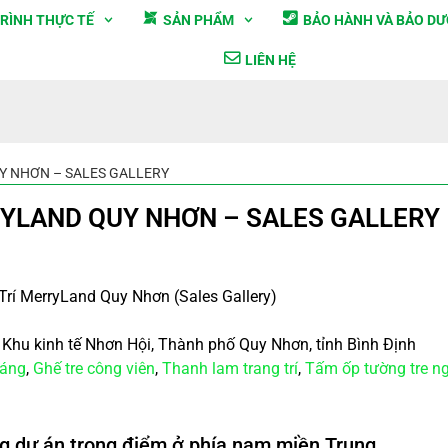
RÌNH THỰC TẾ
SẢN PHẨM
BẢO HÀNH VÀ BẢO D
LIÊN HỆ
 NHƠN – SALES GALLERY
YLAND QUY NHƠN – SALES GALLERY
Trí MerryLand Quy Nhơn (Sales Gallery)
c Khu kinh tế Nhơn Hội, Thành phố Quy Nhơn, tỉnh Bình Định
sáng
,
Ghế tre công viên
,
Thanh lam trang trí
,
Tấm ốp tường tre ng
g dự án trọng điểm ở phía nam miền Trung.