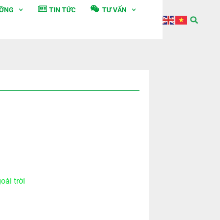
ƯỠNG
TIN TỨC
TƯ VẤN
oài trời