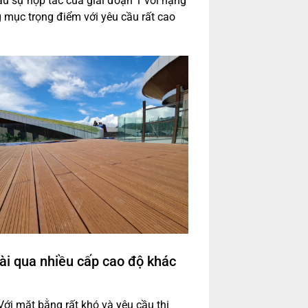
au sự hợp tác của giai đoạn 1 với hạng
g mục trọng điểm với yêu cầu rất cao
ài qua nhiều cấp cao độ khác
ới mặt bằng rất khó và yêu cầu thi