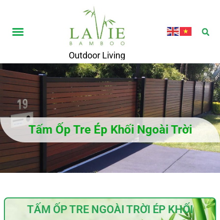
Outdoor Living
Tấm Ốp Tre Ép Khối Ngoài Trời
TẤM ỐP TRE NGOÀI TRỜI ÉP KHỐI