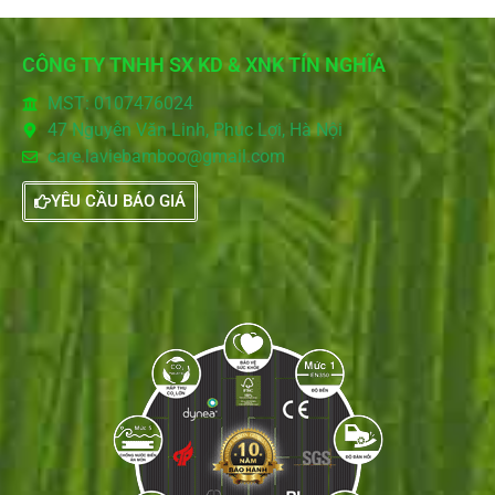
CÔNG TY TNHH SX KD & XNK TÍN NGHĨA
MST: 0107476024
47 Nguyễn Văn Linh, Phúc Lợi, Hà Nội
care.laviebamboo@gmail.com
YÊU CẦU BÁO GIÁ