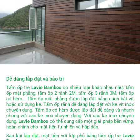
Dễ dàng lắp đặt và bảo trì
Tấm ốp tre
Lavie Bamboo
có nhiều loại khác nhau như: tấm
ốp mặt phẳng, tấm ốp 2 rãnh 2M, tấm ốp 3 rãnh 3M, tấm ốp
có hèm…
Tấm ốp mặt phẳng được lắp đặt bằng cách bắt vít
hoặc sử dụng ke. Tấm ốp rãnh dễ dàng lắp đặt với ke vít inox
chuyên dụng.
Tấm ốp có hèm được lắp đặt dễ dàng và nhanh
chóng với các ke inox chuyên dụng.
Với các ke inox chuyên
dụng,
Lavie Bamboo
có thể cung cấp một giải pháp bền vững,
hoàn chỉnh cho mặt tiền tự nhiên và hấp dẫn.
Sau khi
lắp đặt
, mặt tiền với lớp phủ bằng tấm ốp tre
Lavie