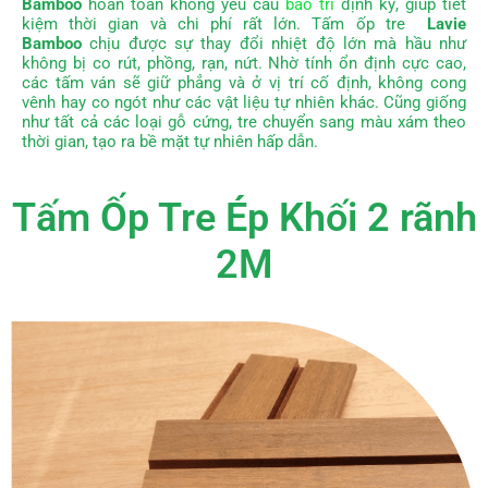
Bamboo
hoàn toàn không yêu cầu
bảo trì
định kỳ, giúp tiết
kiệm thời gian và chi phí rất lớn.
Tấm ốp tre
Lavie
Bamboo
chịu được sự thay đổi nhiệt độ lớn mà hầu như
không bị co rút, phồng, rạn, nứt.
Nhờ tính ổn định cực cao,
các tấm ván sẽ giữ phẳng và ở vị trí cố định, không cong
vênh hay co ngót như các vật liệu tự nhiên khác.
Cũng giống
như tất cả các loại gỗ cứng, tre chuyển sang màu xám theo
thời gian, tạo ra bề mặt tự nhiên hấp dẫn.
Tấm Ốp Tre Ép Khối 2 rãnh
2M