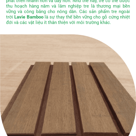
phát triển nhanh hơn và dày hơn. Như thế này, tre có thể được
thu hoạch hàng năm và lâm nghiệp tre là thương mại bền
vững và công bằng cho nông dân. Các sản phẩm tre ngoài
trời
Lavie Bamboo
là sự thay thế bền vững cho gỗ cứng nhiệt
đới và các vật liệu ít thân thiện với môi trường khác.