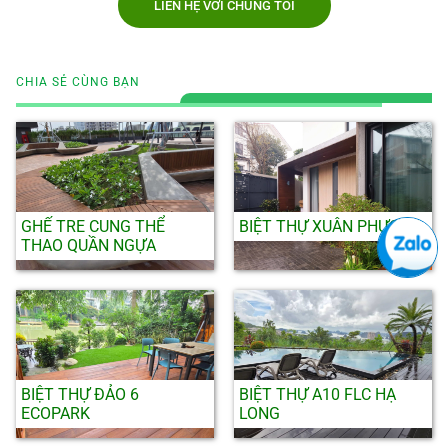
LIÊN HỆ VỚI CHÚNG TÔI
CHIA SẺ CÙNG BẠN
GHẾ TRE CUNG THỂ
BIỆT THỰ XUÂN PHƯƠNG
THAO QUẦN NGỰA
BIỆT THỰ ĐẢO 6
BIỆT THỰ A10 FLC HẠ
ECOPARK
LONG