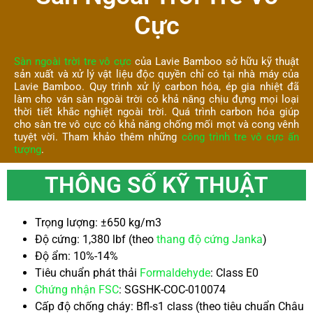
Cực
Sàn ngoài trời tre vô cực
của Lavie Bamboo sở hữu kỹ thuật
sản xuất và xử lý vật liệu độc quyền chỉ có tại nhà máy của
Lavie Bamboo. Quy trình xử lý carbon hóa, ép gia nhiệt đã
làm cho ván sàn ngoài trời có khả năng chịu đựng mọi loại
thời tiết khắc nghiệt ngoài trời. Quá trình carbon hóa giúp
cho sàn tre vô cực có khả năng chống mối mọt và cong vênh
tuyệt vời. Tham khảo thêm những
công trình tre vô cực ấn
tượng
.
THÔNG SỐ KỸ THUẬT
Trọng lượng: ±650 kg/m3
Độ cứng: 1,380 lbf (theo
thang độ cứng Janka
)
Độ ẩm: 10%-14%
Tiêu chuẩn phát thải
Formaldehyde
: Class E0
Chứng nhận FSC
: SGSHK-COC-010074
Cấp độ chống cháy: Bfl-s1 class (theo tiêu chuẩn Châu