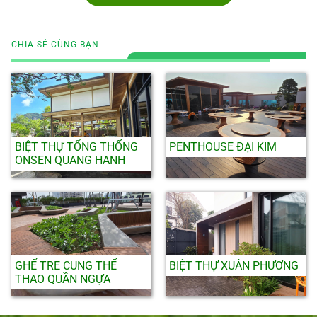
CHIA SẺ CÙNG BẠN
BIỆT THỰ TỔNG THỐNG
PENTHOUSE ĐẠI KIM
ONSEN QUANG HANH
GHẾ TRE CUNG THỂ
BIỆT THỰ XUÂN PHƯƠNG
THAO QUẦN NGỰA