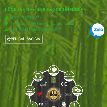
CÔNG TY TNHH SX KD & XNK TÍN NGHĨA
MST: 0107476024
47 Nguyễn Văn Linh, Phúc Lợi, Hà Nội
care.laviebamboo@gmail.com
YÊU CẦU BÁO GIÁ