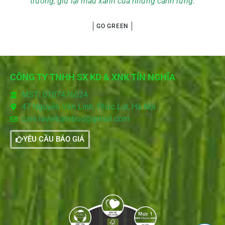
trường, giữ lại màu xanh của những cánh rừng.
GO GREEN
CÔNG TY TNHH SX KD & XNK TÍN NGHĨA
MST: 0107476024
47 Nguyễn Văn Linh, Phúc Lợi, Hà Nội
care.laviebamboo@gmail.com
YÊU CẦU BÁO GIÁ