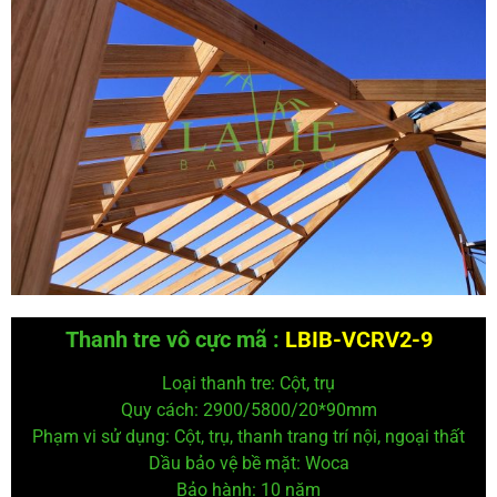
Thanh tre vô cực mã :
LBIB-VCRV2-9
Loại thanh tre: Cột, trụ
Quy cách: 2900/5800/20*90
mm
Phạm vi sử dụng: Cột, trụ, thanh trang trí nội, ngoại thất
Dầu bảo vệ
bề mặt: Woca
Bảo hành: 10 năm