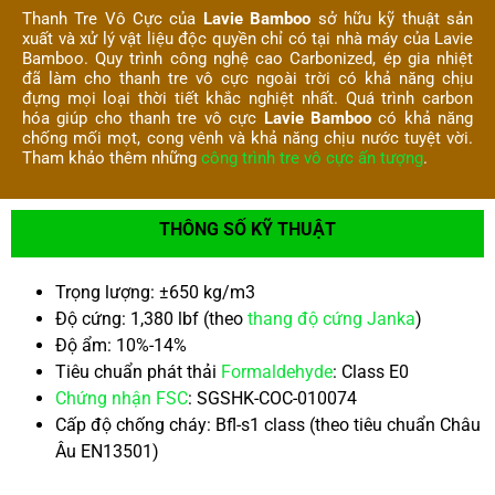
Thanh Tre Vô Cực của
Lavie Bamboo
sở hữu kỹ thuật sản
xuất và xử lý vật liệu độc quyền chỉ có tại nhà máy của Lavie
Bamboo. Quy trình công nghệ cao Carbonized, ép gia nhiệt
đã làm cho thanh tre vô cực ngoài trời có khả năng chịu
đựng mọi loại thời tiết khắc nghiệt nhất. Quá trình carbon
hóa giúp cho thanh tre vô cực
Lavie Bamboo
có khả năng
chống mối mọt, cong vênh và khả năng chịu nước tuyệt vời.
Tham khảo thêm những
công trình tre vô cực ấn tượng
.
THÔNG SỐ KỸ THUẬT
Trọng lượng: ±650 kg/m3
Độ cứng: 1,380 lbf (theo
thang độ cứng Janka
)
Độ ẩm: 10%-14%
Tiêu chuẩn phát thải
Formaldehyde
: Class E0
Chứng nhận FSC
: SGSHK-COC-010074
Cấp độ chống cháy: Bfl-s1 class (theo tiêu chuẩn Châu
Âu EN13501)