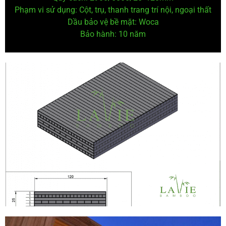
Phạm vi sử dụng: Cột, trụ, thanh trang trí nội, ngoại thất
Dầu bảo vệ
bề mặt: Woca
Bảo hành: 10 năm