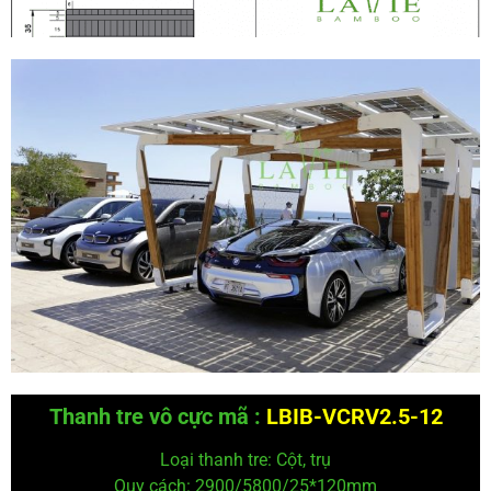
Thanh tre vô cực mã :
LBIB-VCRV2.5-12
Loại thanh tre: Cột, trụ
Quy cách: 2900/5800/25*120
mm