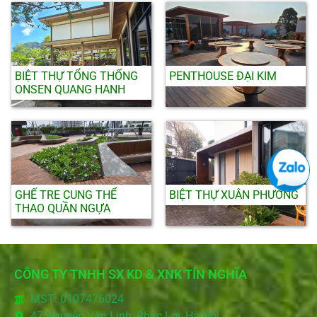
BIỆT THỰ TỔNG THỐNG
PENTHOUSE ĐẠI KIM
ONSEN QUANG HANH
GHẾ TRE CUNG THỂ
BIỆT THỰ XUÂN PHƯƠNG
THAO QUẦN NGỰA
CÔNG TY TNHH SX KD & XNK TÍN NGHĨA
MST: 0107476024
47 Nguyễn Văn Linh, Phúc Lợi, Hà Nội