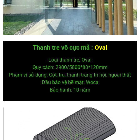
Thanh tre vô cực mã :
Oval
Loại thanh tre: Oval
Quy cách: 2900/5800*80*120mm
Phạm vi sử dụng: Cột, trụ, thanh trang trí nội, ngoại thất
Dầu bảo vệ
bề mặt: Woca
Bảo hành: 10 năm