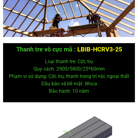
Thanh tre vô cực mã :
LBIB-HCRV3-25
Loại thanh tre: Cột, trụ
Quy cách: 2900/5800/25*60
mm
Phạm vi sử dụng: Cột, trụ, thanh trang trí nội, ngoại thất
Dầu bảo vệ
bề mặt: Woca
Bảo hành: 10 năm