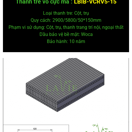
Thanh tre vô cực mã :
LBIB-VCRV5-15
Loại thanh tre: Cột, trụ
Quy cách: 2900/5800/50*150
mm
Phạm vi sử dụng: Cột, trụ, thanh trang trí nội, ngoại thất
Dầu bảo vệ
bề mặt: Woca
Bảo hành: 10 năm