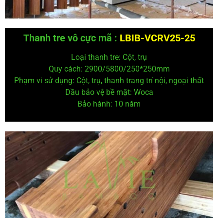
Thanh tre vô cực mã :
LBIB-VCRV25-25
Loại thanh tre: Cột, trụ
Quy cách: 2900/5800/250*250
mm
Phạm vi sử dụng: Cột, trụ, thanh trang trí nội, ngoại thất
Dầu bảo vệ
bề mặt: Woca
Bảo hành: 10 năm