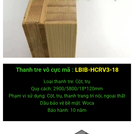
Thanh tre vô cực mã :
LBIB-HCRV3-18
Loại thanh tre: Cột, trụ
Quy cách: 2900/5800/18*120
mm
Phạm vi sử dụng: Cột, trụ, thanh trang trí nội, ngoại thất
Dầu bảo vệ
bề mặt: Woca
Bảo hành: 10 năm