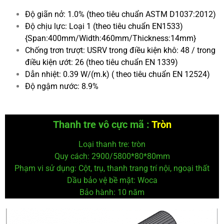
Độ giãn nở: 1.0% (theo tiêu chuẩn ASTM D1037:2012)
Độ chịu lực: Loại 1 (theo tiêu chuẩn EN1533)
{Span:400mm/Width:460mm/Thickness:14mm}
Chống trơn trượt: USRV trong điều kiện khô: 48 / trong
điều kiện ướt: 26 (theo tiêu chuẩn EN 1339)
Dẫn nhiệt: 0.39 W/(m.k) ( theo tiêu chuẩn EN 12524)
Độ ngậm nước: 8.9%
Thanh tre vô cực mã :
Tròn
Loại thanh tre: tròn
Quy cách: 2900/5800*80*80mm
Phạm vi sử dụng: Cột, trụ, thanh trang trí nội, ngoại thất
Dầu bảo vệ
bề mặt: Woca
Bảo hành: 10 năm