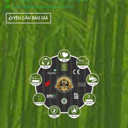
care.laviebamboo@gmail.com
YÊU CẦU BÁO GIÁ