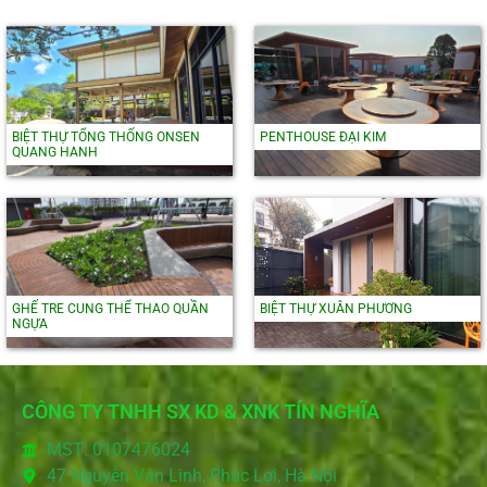
BIỆT THỰ TỔNG THỐNG ONSEN
PENTHOUSE ĐẠI KIM
QUANG HANH
GHẾ TRE CUNG THỂ THAO QUẦN
BIỆT THỰ XUÂN PHƯƠNG
NGỰA
CÔNG TY TNHH SX KD & XNK TÍN NGHĨA
MST: 0107476024
47 Nguyễn Văn Linh, Phúc Lợi, Hà Nội