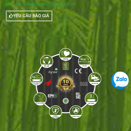
care.laviebamboo@gmail.com
YÊU CẦU BÁO GIÁ