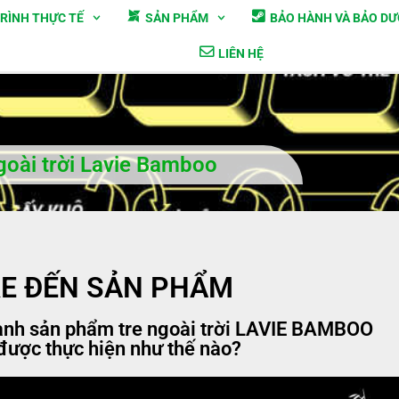
RÌNH THỰC TẾ
SẢN PHẨM
BẢO HÀNH VÀ BẢO D
LIÊN HỆ
ngoài trời Lavie Bamboo
RE ĐẾN SẢN PHẨM
hành sản phẩm tre ngoài trời LAVIE BAMBOO
 được thực hiện như thế nào?