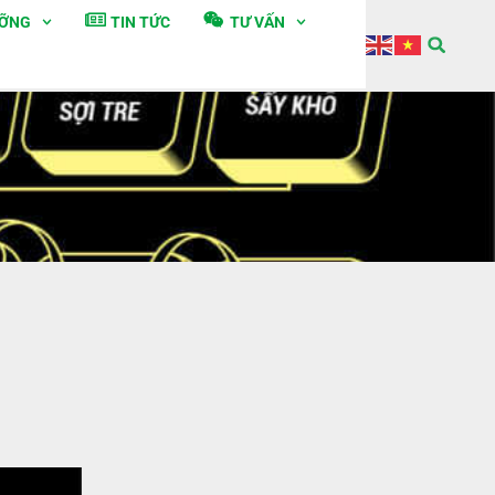
ƯỠNG
TIN TỨC
TƯ VẤN