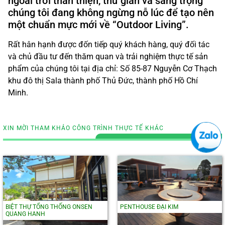
ngoài trời thân thiện, thư giãn và sang trọng
chúng tôi đang không ngừng nỗ lúc để tạo nên
một chuẩn mực mới về “Outdoor Living”.
Rất hân hạnh được đốn tiếp quý khách hàng, quý đối tác
và chủ đầu tư đến thăm quan và trải nghiệm thực tế sản
phẩm của chúng tôi tại địa chỉ: Số 85-87 Nguyễn Cơ Thạch
khu đô thị Sala thành phố Thủ Đức, thành phố Hồ Chí
Minh.
XIN MỜI THAM KHẢO CÔNG TRÌNH THỰC TẾ KHÁC
BIỆT THỰ TỔNG THỐNG ONSEN
PENTHOUSE ĐẠI KIM
QUANG HANH