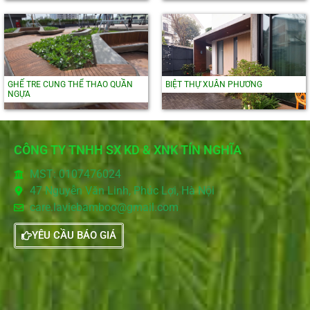
GHẾ TRE CUNG THỂ THAO QUẦN
BIỆT THỰ XUÂN PHƯƠNG
NGỰA
CÔNG TY TNHH SX KD & XNK TÍN NGHĨA
MST: 0107476024
47 Nguyễn Văn Linh, Phúc Lợi, Hà Nội
care.laviebamboo@gmail.com
YÊU CẦU BÁO GIÁ