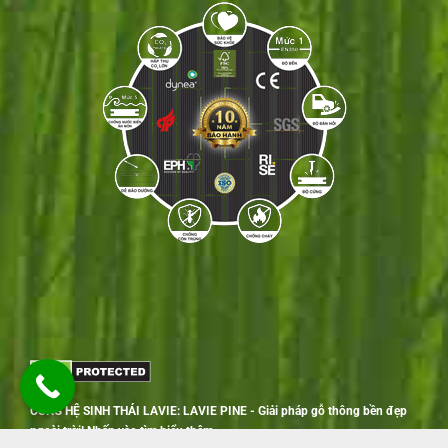
CÙNG HỆ SINH THÁI LAVIE: LAVIE PINE - Giải pháp gỗ thông bền đẹp
ngoài trời! Nhấn vào tìm hiểu thêm